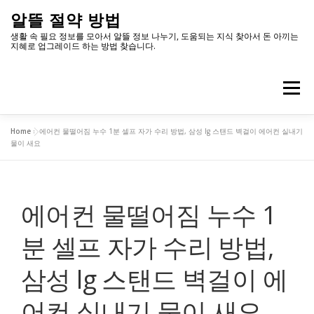
내
알뜰 절약 방법
용
생활 속 필요 정보를 모아서 알뜰 정보 나누기, 도움되는 지식 찾아서 돈 아끼는
지혜로 업그레이드 하는 방법 찾습니다.
으
로
메뉴
바
로
Home
»
에어컨 물떨어짐 누수 1분 셀프 자가 수리 방법, 삼성 lg 스탠드 벽걸이 에어컨 실내기
가
유용한 정보
데이터 무제한
네트워크 분석
물이 새요
기
에어컨 물떨어짐 누수 1
분 셀프 자가 수리 방법,
삼성 lg 스탠드 벽걸이 에
어컨 실내기 물이 새요